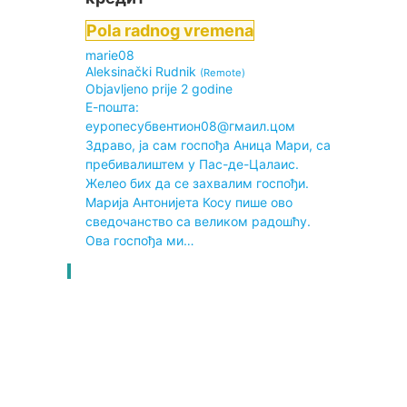
Pola radnog vremena
marie08
Aleksinački Rudnik
(Remote)
Objavljeno prije 2 godine
Е-пошта:
еуропесубвентион08@гмаил.цом
Здраво, ја сам госпођа Аница Мари, са
пребивалиштем у Пас-де-Цалаис.
Желео бих да се захвалим госпођи.
Марија Антонијета Косу пише ово
сведочанство са великом радошћу.
Ова госпођа ми…