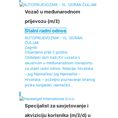
Vozač u međunarodnom
prijevozu (m/ž)
Stalni radni odnos
AUTOPRIJEVOZNIK - VL. GORAN
ČULJAK
Zagreb
Objavljeno prije 2 godine
Obiteljski obrt traži KV vozača s
iskustvom u međunarodnom transportu
za stalni radni odnos. Relacija: Hrvatska
– jug Njemačke/ jug Njemačke –
Hrvatska. – poželjno poznavanje stranog
jezika (engleski, njemački)…
Specijalist za savjetovanje i
akviziciju korisnika (m/ž/d) u