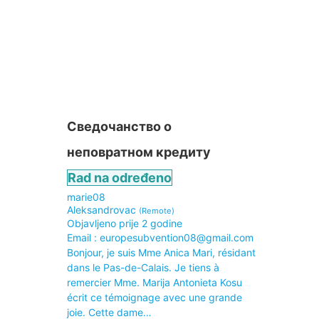
Сведочанство о
неповратном кредиту
Rad na određeno
marie08
Aleksandrovac
(Remote)
Objavljeno prije 2 godine
Email : europesubvention08@gmail.com
Bonjour, je suis Mme Anica Mari, résidant
dans le Pas-de-Calais. Je tiens à
remercier Mme. Marija Antonieta Kosu
écrit ce témoignage avec une grande
joie. Cette dame…