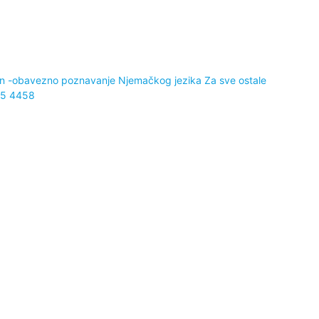
sen -obavezno poznavanje Njemačkog jezika Za sve ostale
 665 4458