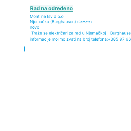
Rad na određeno
Montline Isv d.o.o.
Njemačka (Burghausen)
(Remote)
novo
-Traže se električari za rad u Njemačkoj – Burghau
informacije molimo zvati na broj telefona:+385 97