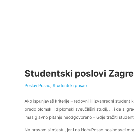
Studentski poslovi Zagreb
Poslovi
Posao
,
Studentski posao
Ako ispunjavaš kriterije – redovni ili izvanredni student k
preddiplomski i diplomski sveučilišni studij, … i da si gr
imaš glavno pitanje neodgovoreno – Gdje tražiti studen
Na pravom si mjestu, jer i na HoćuPosao poslodavci mogu